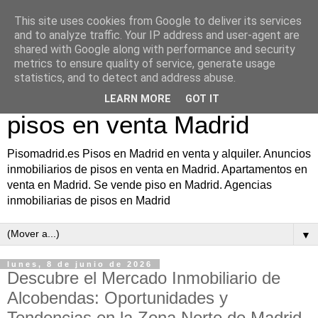
This site uses cookies from Google to deliver its services
Pisomadrid.es Pisos en
and to analyze traffic. Your IP address and user-agent are
shared with Google along with performance and security
Madrid en venta y alquiler.
metrics to ensure quality of service, generate usage
statistics, and to detect and address abuse.
Anuncios inmobiliarios de
LEARN MORE
GOT IT
pisos en venta Madrid
Pisomadrid.es Pisos en Madrid en venta y alquiler. Anuncios
inmobiliarios de pisos en venta en Madrid. Apartamentos en
venta en Madrid. Se vende piso en Madrid. Agencias
inmobiliarias de pisos en Madrid
▼
lunes, 8 de junio de 2026
Descubre el Mercado Inmobiliario de
Alcobendas: Oportunidades y
Tendencias en la Zona Norte de Madrid